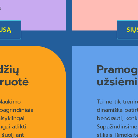
ė
AUSĄ
SIŲ
džių
Pramog
iruotė
užsiėm
plaukimo
Tai ne tik treni
pagrindiniais
dinamiška patirt
aisyklingai
bendrauti, konk
gai atlikti
Supažindinsime 
 šuolį ant
stiliais. Išmoksi