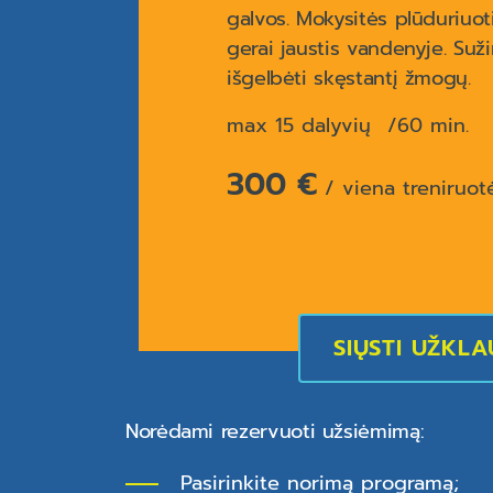
galvos. Mokysitės plūduriuoti
gerai jaustis vandenyje. Suži
išgelbėti skęstantį žmogų.
max 15 dalyvių
60 min.
300 €
/ viena treniruot
SIŲSTI UŽKL
Norėdami rezervuoti užsiėmimą:
Pasirinkite norimą programą;