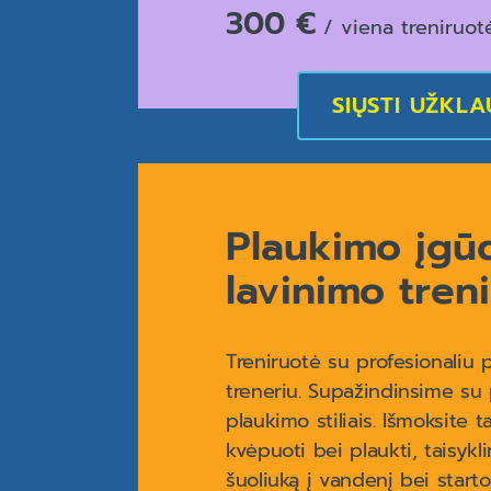
300 €
/ viena treniruot
SIŲSTI UŽKL
Plaukimo įgū
lavinimo tren
Treniruotė su profesionaliu 
treneriu. Supažindinsime su 
plaukimo stiliais. Išmoksite t
kvėpuoti bei plaukti, taisyklin
šuoliuką į vandenį bei starto