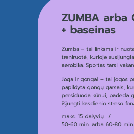
ZUMBA arba 
+ baseinas
Zumba – tai linksma ir nuot
treniruotė, kurioje susijungia
aerobika. Sportas tarsi vakarė
Joga ir gongai – tai jogos pr
papildyta gongų garsais, kur
persiduoda kūnui, padeda gil
išjungti kasdienio streso fon
maks. 15 dalyvių
50-60 min. arba 60-80 min.