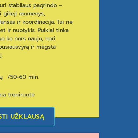
uri stabilaus pagrindo –
i gilieji raumenys,
ansas ir koordinacija. Tai ne
et ir nuotykis. Puikiai tinka
ko ko nors naujo, nori
pusiausvyrą ir mėgsta
į.
ių
50-60 min.
na treniruotė
STI UŽKLAUSĄ