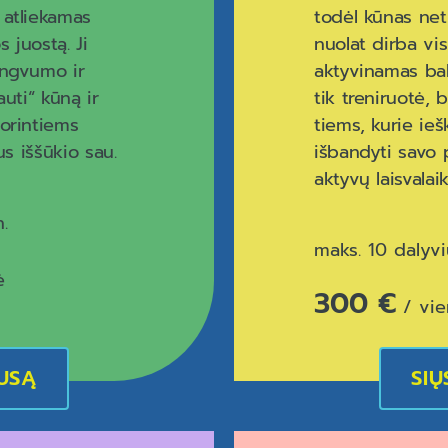
 atliekamas
todėl kūnas net
 juostą. Ji
nuolat dirba vis
engvumo ir
aktyvinamas bal
auti“ kūną ir
tik treniruotė, b
norintiems
tiems, kurie ieš
us iššūkio sau.
išbandyti savo 
aktyvų laisvalaik
.
maks. 10 dalyv
ė
300 €
/ vie
AUSĄ
SIŲ