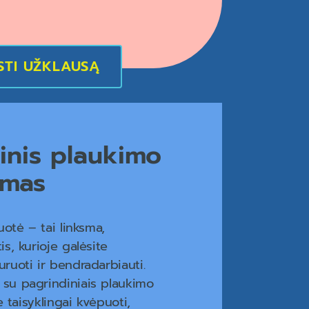
STI UŽKLAUSĄ
inis plaukimo
imas
ruotė – tai linksma,
is, kurioje galėsite
uruoti ir bendradarbiauti.
su pagrindiniais plaukimo
te taisyklingai kvėpuoti,