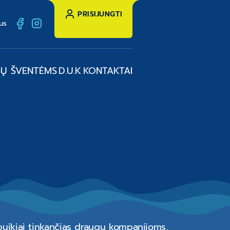
PRISIJUNGTI
us
SŲ ŠVENTĖMS
D.U.K
KONTAKTAI
puikiai tinkančias draugų kompanijoms,