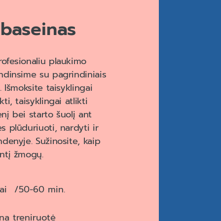
 baseinas
rofesionaliu plaukimo
indinsime su pagrindiniais
. Išmoksite taisyklingai
ti, taisyklingai atlikti
nį bei starto šuolį ant
s plūduriuoti, nardyti ir
ndenyje. Sužinosite, kaip
antį žmogų.
iai
50-60 min.
na treniruotė