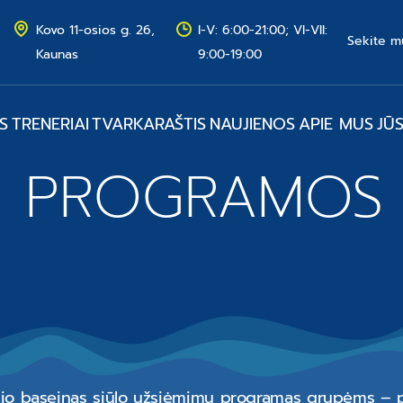
Kovo 11-osios g. 26,
I-V: 6:00-21:00; VI-VII:
Sekite m
Kaunas
9:00-19:00
S
TRENERIAI
TVARKARAŠTIS
NAUJIENOS
APIE MUS
JŪ
Ų PROGRAMOS
tučio baseinas siūlo užsiėmimų programas grupėms – 