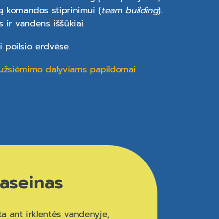
ą komandos stiprinimui (
team building
).
s ir vandens iššūkiai.
 poilsio erdvėse.
 užsiėmimo dalyviams papildomai
aseinas
ta ant irklentės vandenyje,