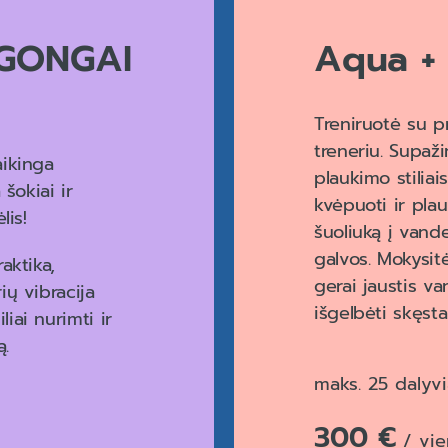
GONGAI
Aqua +
Treniruotė su p
treneriu. Supaž
aikinga
plaukimo stiliais
 šokiai ir
kvėpuoti ir plauk
lis!
šuoliuką į vande
galvos. Mokysitė
aktika,
gerai jaustis va
ių vibracija
išgelbėti skęst
iai nurimti ir
ą.
maks. 25 dalyv
300 €
/ vie