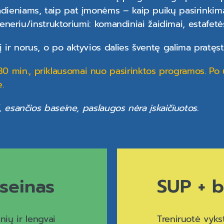
dieniams, taip pat įmonėms – kaip puikų pasirinkim
treneriu/instruktoriumi: komandiniai žaidimai, estafetė
ir norus, o po aktyvios dalies šventę galima pratęsti
 min., priklausomai nuo pasirinktos programos. Po
.
, esančios baseine, paslaugos nėra įskaičiuotos.
seinas
SUP + b
inių ir lengvai
Treniruotė vyks