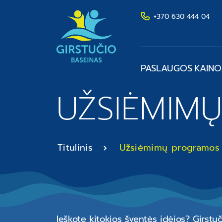
+370 630 444 04
PASLAUGOS
KAINO
UŽSIĖMIM
Titulinis
Užsiėmimų programos
Ieškote kitokios šventės idėjos? Girs