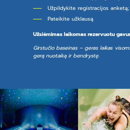
Užpildykite registracijos anketą;
Pateikite užklausą.
Užsiėmimas laikomas rezervuotu gavus 
Girstučio baseinas – geras laikas visoms
gerą nuotaiką ir bendrystę.