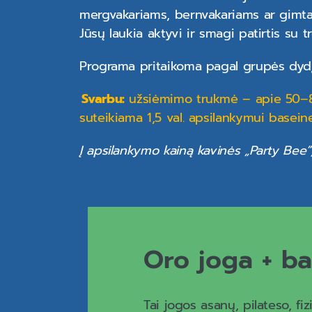
mergvakariams, bernvakariams ar gimta
Jūsų laukia aktyvi ir smagi patirtis su 
Programa pritaikoma pagal grupės dydį 
Svarbu:
užsiėmimo trukmė – apie 50–80
suteikiama 1,5 val. apsilankymui baseine
Į apsilankymo kainą kavinės „Party Bee“
Oro joga + ba
Tai jogos asanų, pilateso, fiz