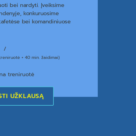
uoti bei nardyti. Įveiksime
andenyje, konkuruosime
tafetėse bei komandiniuose
ų
treniruotė + 40 min. žaidimai)
na treniruotė
STI UŽKLAUSĄ