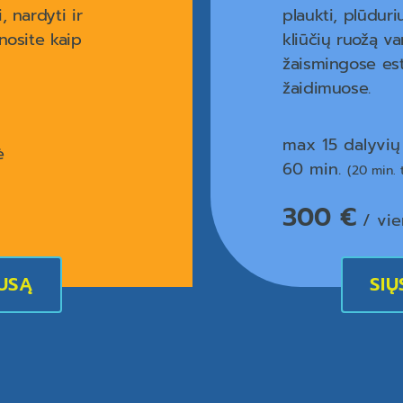
, nardyti ir
plaukti, plūduri
nosite kaip
kliūčių ruožą v
žaismingose es
žaidimuose.
max 15 dalyvi
ė
60 min.
(20 min. 
300 €
/ vie
AUSĄ
SIŲ