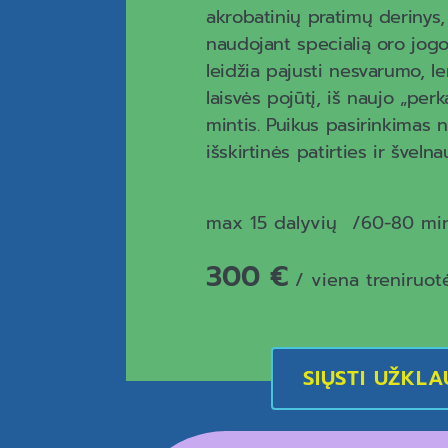
akrobatinių pratimų derinys,
naudojant specialią oro jogos
leidžia pajusti nesvarumo, l
laisvės pojūtį, iš naujo „perk
mintis. Puikus pasirinkimas 
išskirtinės patirties ir švelna
max 15 dalyvių
60-80 min
300 €
/ viena treniruot
SIŲSTI UŽKL