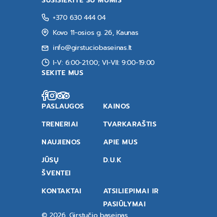
SUSISIEKITE SU MUMIS
+370 630 444 04
Kovo 11-osios g. 26, Kaunas
info@girstuciobaseinas.lt
I-V: 6:00-21:00; VI-VII: 9:00-19:00
SEKITE MUS
PASLAUGOS
KAINOS
TRENERIAI
TVARKARAŠTIS
NAUJIENOS
APIE MUS
JŪSŲ
D.U.K
ŠVENTEI
KONTAKTAI
ATSILIEPIMAI IR
PASIŪLYMAI
© 2026. Girstučio baseinas