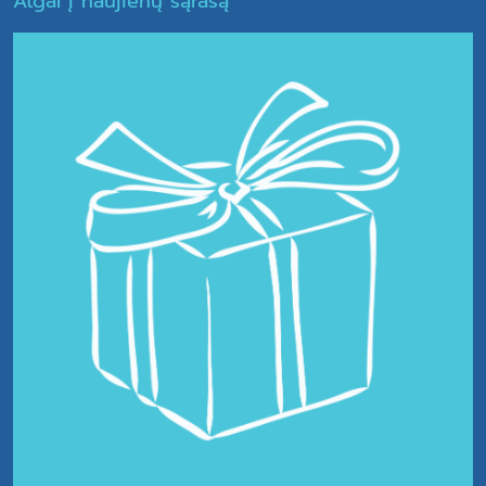
Atgal į naujienų sąrašą