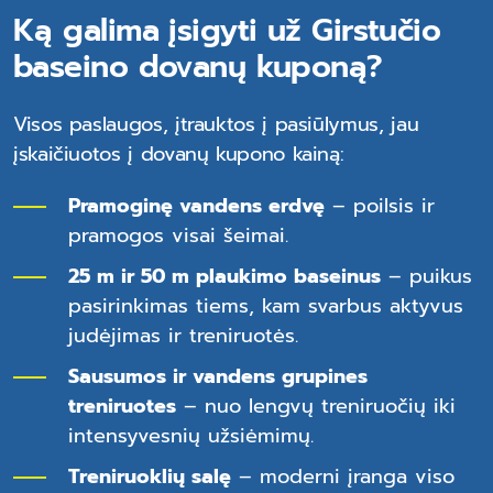
Ką galima įsigyti už Girstučio
baseino dovanų kuponą?
Visos paslaugos, įtrauktos į pasiūlymus, jau
įskaičiuotos į dovanų kupono kainą:
Pramoginę vandens erdvę
– poilsis ir
pramogos visai šeimai.
25 m ir 50 m plaukimo baseinus
– puikus
pasirinkimas tiems, kam svarbus aktyvus
judėjimas ir treniruotės.
Sausumos ir vandens grupines
treniruotes
– nuo lengvų treniruočių iki
intensyvesnių užsiėmimų.
Treniruoklių salę
– moderni įranga viso