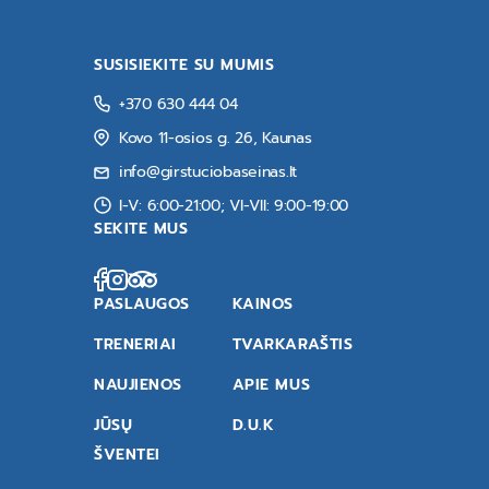
SUSISIEKITE SU MUMIS
+370 630 444 04
Kovo 11-osios g. 26, Kaunas
info@girstuciobaseinas.lt
I-V: 6:00-21:00; VI-VII: 9:00-19:00
SEKITE MUS
PASLAUGOS
KAINOS
TRENERIAI
TVARKARAŠTIS
NAUJIENOS
APIE MUS
JŪSŲ
D.U.K
ŠVENTEI