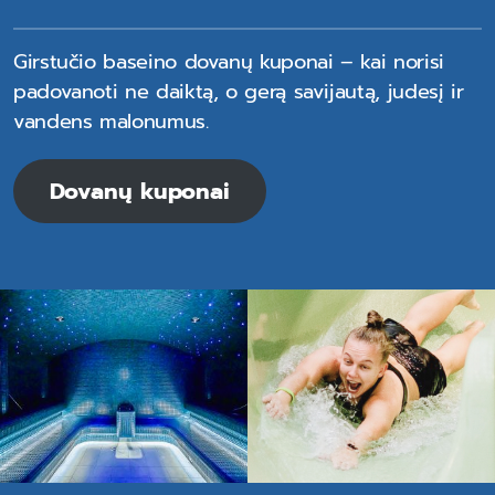
Girstučio baseino dovanų kuponai – kai norisi
padovanoti ne daiktą, o gerą savijautą, judesį ir
vandens malonumus.
Dovanų kuponai